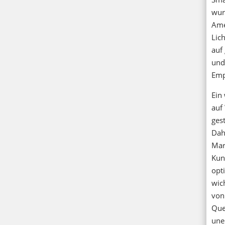
wur
Ame
Lic
auf
und
Emp
Ein
auf
ges
Dah
Mar
Kun
opt
wic
von
Que
une