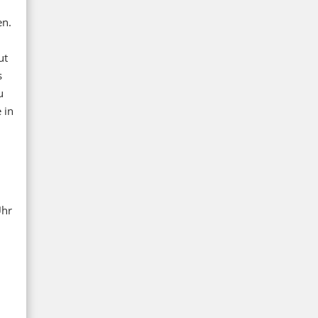
en.
ut
s
u
 in
n
Uhr