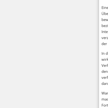
Ein
Übe
bew
bez
Int
ver
der
In 
wir
Ver
den
ver
dar
War
mac
For