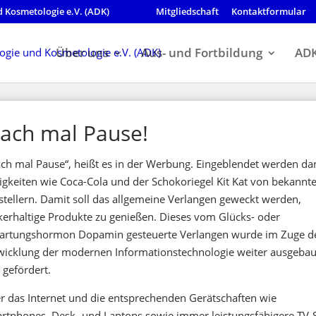
 Kosmetologie e.V. (ADK)
Mitgliedschaft
Kontaktformular
Über uns
Aus- und Fortbildung
ADK
ach mal Pause!
ch mal Pause“, heißt es in der Werbung. Eingeblendet werden da
igkeiten wie Coca-Cola und der Schokoriegel Kit Kat von bekannt
stellern. Damit soll das allgemeine Verlangen geweckt werden,
kerhaltige Produkte zu genießen. Dieses vom Glücks- oder
artungshormon Dopamin gesteuerte Verlangen wurde im Zuge d
wicklung der modernen Informationstechnologie weiter ausgebau
 gefördert.
r das Internet und die entsprechenden Gerätschaften wie
rtphones, Desk- und Laptops sowie immer leistungsfähigere TV-