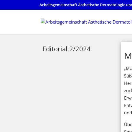
Arbeitsgemeinschaft Ästhetische Dermatologie und
Editorial 2/2024
M
„Ma
Süß
Her
zuc
Erw
Ent
und
Übe
Sma