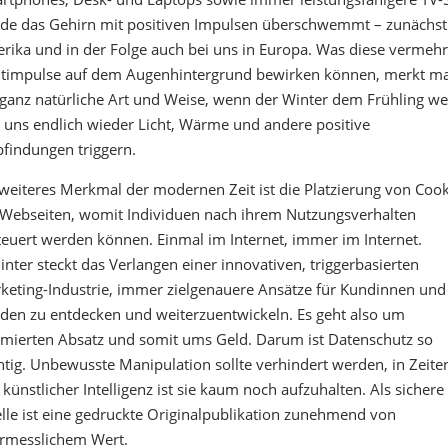
de das Gehirn mit positiven Impulsen überschwemmt – zunächst
rika und in der Folge auch bei uns in Europa. Was diese vermeh
htimpulse auf dem Augenhintergrund bewirken können, merkt m
 ganz natürliche Art und Weise, wenn der Winter dem Frühling we
 uns endlich wieder Licht, Wärme und andere positive
findungen triggern.
 weiteres Merkmal der modernen Zeit ist die Platzierung von Cook
 Webseiten, womit Individuen nach ihrem Nutzungsverhalten
teuert werden können. Einmal im Internet, immer im Internet.
inter steckt das Verlangen einer innovativen, triggerbasierten
keting-Industrie, immer zielgenauere Ansätze für Kundinnen und
den zu entdecken und weiterzuentwickeln. Es geht also um
imierten Absatz und somit ums Geld. Darum ist Datenschutz so
htig. Unbewusste Manipulation sollte verhindert werden, in Zeite
 künstlicher Intelligenz ist sie kaum noch aufzuhalten. Als sichere
lle ist eine gedruckte Originalpublikation zunehmend von
rmesslichem Wert.