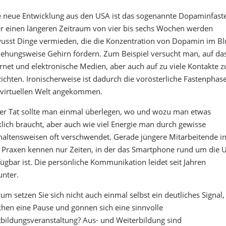
e neue Entwicklung aus den USA ist das sogenannte Dopaminfast
r einen längeren Zeitraum von vier bis sechs Wochen werden
usst Dinge vermieden, die die Konzentration von Dopamin im Bl
iehungsweise Gehirn fördern. Zum Beispiel versucht man, auf da
ernet und elektronische Medien, aber auch auf zu viele Kontakte z
zichten. Ironischerweise ist dadurch die vorösterliche Fastenphase
 virtuellen Welt angekommen.
der Tat sollte man einmal überlegen, wo und wozu man etwas
klich braucht, aber auch wie viel Energie man durch gewisse
haltensweisen oft verschwendet. Gerade jüngere Mitarbeitende i
 Praxen kennen nur Zeiten, in der das Smartphone rund um die 
fügbar ist. Die persönliche Kommunikation leidet seit Jahren
unter.
um setzen Sie sich nicht auch einmal selbst ein deutliches Signal,
hen eine Pause und gönnen sich eine sinnvolle
tbildungsveranstaltung? Aus- und Weiterbildung sind