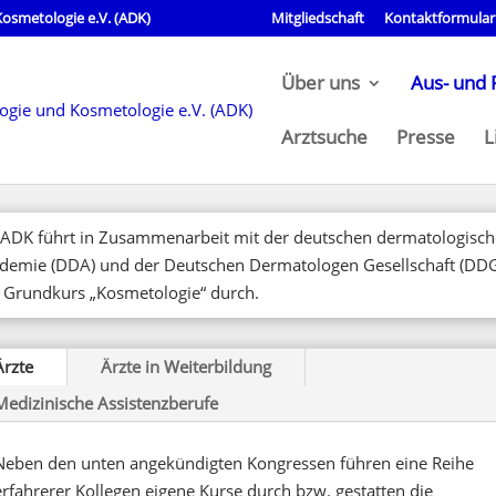
osmetologie e.V. (ADK)
Mitgliedschaft
Kontaktformular
Über uns
Aus- und 
Arztsuche
Presse
L
 ADK führt in Zusammenarbeit mit der deutschen dermatologisc
demie (DDA) und der Deutschen Dermatologen Gesellschaft (DD
 Grundkurs „Kosmetologie“ durch.
Ärzte
Ärzte in Weiterbildung
Medizinische Assistenzberufe
Neben den unten angekündigten Kongressen führen eine Reihe
erfahrerer Kollegen eigene Kurse durch bzw. gestatten die