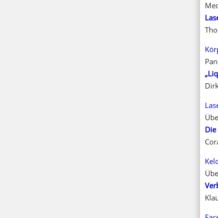
Med
Las
Tho
Kör
Pan
„Li
Dir
Las
Übe
Die
Cor
Kel
Übe
Ver
Kla
Face