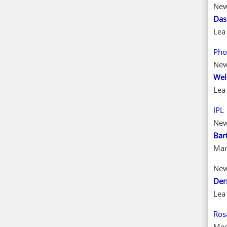
Ne
Das
Lea 
Pho
Ne
Wel
Lea 
IPL
Ne
Bar
Mar
Ne
Der
Lea 
Ros
Med