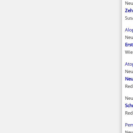
Neu
Zeh
Sus
Alo
Neu
Ers
Wie
Ato
Neu
Neu
Red
Neu
Sch
Red
Pem
Neu