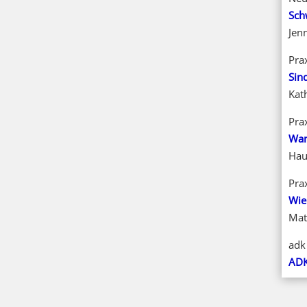
Sch
Jen
Pra
Sin
Kat
Pra
Wan
Hau
Pra
Wie
Mat
adk
ADK