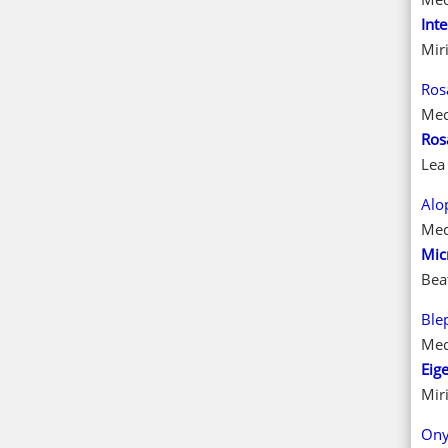
Int
Mir
Ros
Med
Ros
Lea 
Alo
Med
Mic
Bea
Ble
Med
Eig
Mir
On