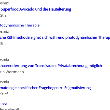
wsmix
 Superfood Avocado und die Hautalterung
Stief
todynamische Therapie
wsmix
che Kühlmethode eignet sich während photodynamischer Therap
Stief
wsmix
thaarentfernung von Transfrauen: Privatabrechnung möglich
tin Wortmann
wsmix
matologie-spezifischer Fragebogen zu Stigmatisierung
Stief
azea
izin aktuell