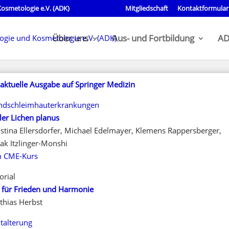
osmetologie e.V. (ADK)
Mitgliedschaft
Kontaktformular
Über uns
Aus- und Fortbildung
AD
 aktuelle Ausgabe auf Springer Medizin
dschleimhauterkrankungen
ler Lichen planus
istina Ellersdorfer, Michael Edelmayer, Klemens Rappersberger,
ak Itzlinger-Monshi
 CME-Kurs
orial
t für Frieden und Harmonie
thias Herbst
talterung