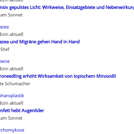
ensiv gepulstes Licht: Wirkweise, Einsatzgebiete und Nebenwirku
iam Sonnet
azea
izin aktuell
azea und Migräne gehen Hand in Hand
Stief
pezie
izin aktuell
roneedling erhöht Wirksamkeit von topischem Minoxidil
te Schumacher
pharoplastik
izin aktuell
enfett hebt Augenlider
iam Sonnet
ychomykose