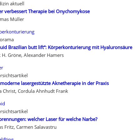
izin aktuell
er verbessert Therapie bei Onychomykose
mas Müller
perkonturierung
orama
quid Brazilian butt lift“: Körperkonturierung mit Hyaluronsäure
k H. Gröne, Alexander Hamers
er
rsichtsartikel
 moderne lasergestützte Aknetherapie in der Praxis
a Christ, Cordula Ahnhudt Frank
oid
rsichtsartikel
brennungen: welcher Laser für welche Narbe?
us Fritz, Carmen Salavastru
lifting